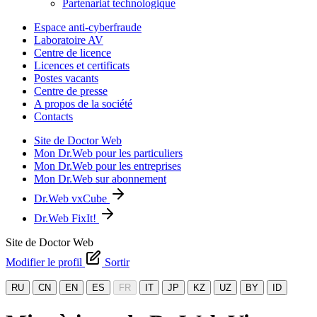
Partenariat technologique
Espace anti-cyberfraude
Laboratoire AV
Centre de licence
Licences et certificats
Postes vacants
Centre de presse
A propos de la société
Contacts
Site de Doctor Web
Mon Dr.Web pour les particuliers
Mon Dr.Web pour les entreprises
Mon Dr.Web sur abonnement
Dr.Web vxCube
Dr.Web FixIt!
Site de Doctor Web
Modifier le profil
Sortir
RU
CN
EN
ES
FR
IT
JP
KZ
UZ
BY
ID