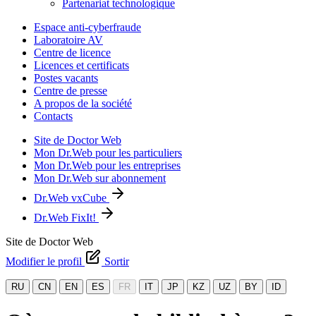
Partenariat technologique
Espace anti-cyberfraude
Laboratoire AV
Centre de licence
Licences et certificats
Postes vacants
Centre de presse
A propos de la société
Contacts
Site de Doctor Web
Mon Dr.Web pour les particuliers
Mon Dr.Web pour les entreprises
Mon Dr.Web sur abonnement
Dr.Web vxCube
Dr.Web FixIt!
Site de Doctor Web
Modifier le profil
Sortir
RU
CN
EN
ES
FR
IT
JP
KZ
UZ
BY
ID