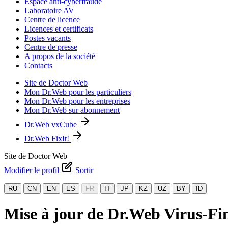
Espace anti-cyberfraude
Laboratoire AV
Centre de licence
Licences et certificats
Postes vacants
Centre de presse
A propos de la société
Contacts
Site de Doctor Web
Mon Dr.Web pour les particuliers
Mon Dr.Web pour les entreprises
Mon Dr.Web sur abonnement
Dr.Web vxCube
Dr.Web FixIt!
Site de Doctor Web
Modifier le profil
Sortir
RU
CN
EN
ES
FR
IT
JP
KZ
UZ
BY
ID
Mise à jour de Dr.Web Virus-Fi