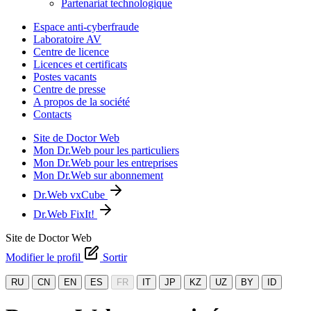
Partenariat technologique
Espace anti-cyberfraude
Laboratoire AV
Centre de licence
Licences et certificats
Postes vacants
Centre de presse
A propos de la société
Contacts
Site de Doctor Web
Mon Dr.Web pour les particuliers
Mon Dr.Web pour les entreprises
Mon Dr.Web sur abonnement
Dr.Web vxCube
Dr.Web FixIt!
Site de Doctor Web
Modifier le profil
Sortir
RU
CN
EN
ES
FR
IT
JP
KZ
UZ
BY
ID