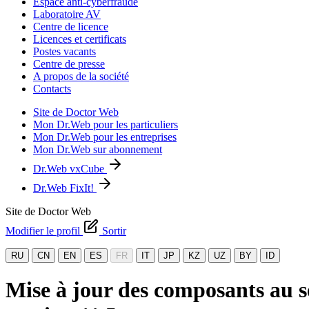
Espace anti-cyberfraude
Laboratoire AV
Centre de licence
Licences et certificats
Postes vacants
Centre de presse
A propos de la société
Contacts
Site de Doctor Web
Mon Dr.Web pour les particuliers
Mon Dr.Web pour les entreprises
Mon Dr.Web sur abonnement
Dr.Web vxCube
Dr.Web FixIt!
Site de Doctor Web
Modifier le profil
Sortir
RU
CN
EN
ES
FR
IT
JP
KZ
UZ
BY
ID
Mise à jour des composants au s