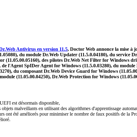
 Dr.Web Antivirus en version 11.5
, Doctor Web annonce la mise à j
1.5.1.05080), du module Dr.Web Updater (11.5.0.04180), du service 
 (11.05.00.05160), des pilotes Dr.Web Net Filter for Windows dri
), de l'Agent SpIDer Agent for Windows (11.5.0.03280), du module
803270), du composant Dr.Web Device Guard for Windows (11.05.
 module (11.05.00.04250), Dr.Web Protection for Windows (11.05.0
s UEFI est désormais disponible,
objets malveillants en utilisant des algorithmes d'apprentissage automat
s ont été améliorés pour minimiser le nombre de faux positifs de la Pro
lioré.