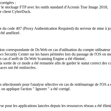
corrigées :
ur le stockage FTP avec les outils standard d'Acronis True Image 2018,
 le client CyberDuck.
tée du code 407 (Proxy Authentication Required) du serveur de mise à jo
 été amélioré.
ation correspondante de Dr.Web en cas d'utilisation du compte utilisateu
s Security Center sur les bases périmées lors du passage de l'OS en mod
n cas d’arrêt de Dr.Web Scanning Engine a été éliminé,
a sortie de ce mode a été remaniée afin de garder le statut correct des c
aces ont été renforcées.
ets sélectionnés pour l'analyse sélective en cas de redémarrage de l'OS a 
 on applique l'action " Ignorer " a été corrigé.
se pour les applications lancées depuis les ressources réseau a été élimi