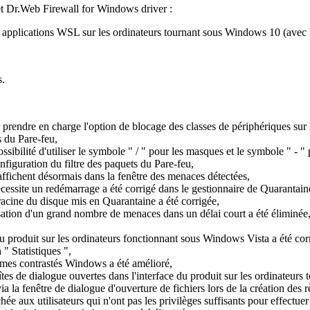
et Dr.Web Firewall for Windows driver :
 applications WSL sur les ordinateurs tournant sous Windows 10 (avec la
s.
r prendre en charge l'option de blocage des classes de périphériques sur 
s du Pare-feu,
ssibilité d'utiliser le symbole " / " pour les masques et le symbole " - " 
nfiguration du filtre des paquets du Pare-feu,
affichent désormais dans la fenêtre des menaces détectées,
nécessite un redémarrage a été corrigé dans le gestionnaire de Quarantain
 racine du disque mis en Quarantaine a été corrigée,
isation d'un grand nombre de menaces dans un délai court a été éliminée
du produit sur les ordinateurs fonctionnant sous Windows Vista a été cor
" Statistiques ",
 thèmes contrastés Windows a été amélioré,
îtes de dialogue ouvertes dans l'interface du produit sur les ordinateurs
ia la fenêtre de dialogue d'ouverture de fichiers lors de la création des
chée aux utilisateurs qui n'ont pas les privilèges suffisants pour effectuer