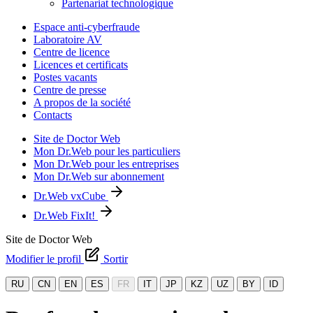
Partenariat technologique
Espace anti-cyberfraude
Laboratoire AV
Centre de licence
Licences et certificats
Postes vacants
Centre de presse
A propos de la société
Contacts
Site de Doctor Web
Mon Dr.Web pour les particuliers
Mon Dr.Web pour les entreprises
Mon Dr.Web sur abonnement
Dr.Web vxCube
Dr.Web FixIt!
Site de Doctor Web
Modifier le profil
Sortir
RU
CN
EN
ES
FR
IT
JP
KZ
UZ
BY
ID