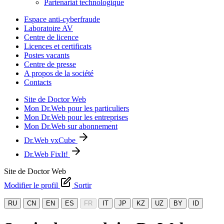
Partenariat technologique
Espace anti-cyberfraude
Laboratoire AV
Centre de licence
Licences et certificats
Postes vacants
Centre de presse
A propos de la société
Contacts
Site de Doctor Web
Mon Dr.Web pour les particuliers
Mon Dr.Web pour les entreprises
Mon Dr.Web sur abonnement
Dr.Web vxCube
Dr.Web FixIt!
Site de Doctor Web
Modifier le profil
Sortir
RU
CN
EN
ES
FR
IT
JP
KZ
UZ
BY
ID