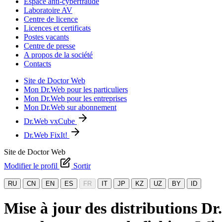
Espace anti-cyberfraude
Laboratoire AV
Centre de licence
Licences et certificats
Postes vacants
Centre de presse
A propos de la société
Contacts
Site de Doctor Web
Mon Dr.Web pour les particuliers
Mon Dr.Web pour les entreprises
Mon Dr.Web sur abonnement
Dr.Web vxCube
Dr.Web FixIt!
Site de Doctor Web
Modifier le profil
Sortir
RU
CN
EN
ES
FR
IT
JP
KZ
UZ
BY
ID
Mise à jour des distributions D