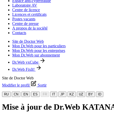
Espace anti-cyberfraude
Laboratoire AV
Centre de licence
Licences et certificats
Postes vacants
Centre de presse
A propos de la société
Contacts
Site de Doctor Web
Mon Dr.Web pour les particuliers
Mon Dr.Web pour les entreprises
Mon Dr.Web sur abonnement
Dr.Web vxCube
Dr.Web FixIt!
Site de Doctor Web
Modifier le profil
Sortir
RU
CN
EN
ES
FR
IT
JP
KZ
UZ
BY
ID
Mise à jour de Dr.Web KATANA