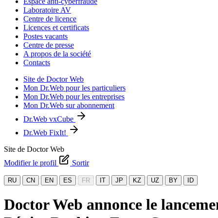
Espace anti-cyberfraude
Laboratoire AV
Centre de licence
Licences et certificats
Postes vacants
Centre de presse
A propos de la société
Contacts
Site de Doctor Web
Mon Dr.Web pour les particuliers
Mon Dr.Web pour les entreprises
Mon Dr.Web sur abonnement
Dr.Web vxCube
Dr.Web FixIt!
Site de Doctor Web
Modifier le profil
Sortir
RU
CN
EN
ES
FR
IT
JP
KZ
UZ
BY
ID
Doctor Web annonce le lancement