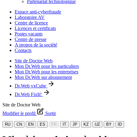
Partenariat technologique
Espace anti-cyberfraude
Laboratoire AV
Centre de licence
Licences et certificats
Postes vacants
Centre de presse
A propos de la société
Contacts
Site de Doctor Web
Mon Dr.Web pour les particuliers
Mon Dr.Web pour les entreprises
Mon Dr.Web sur abonnement
Dr.Web vxCube
Dr.Web FixIt!
Site de Doctor Web
Modifier le profil
Sortir
RU
CN
EN
ES
FR
IT
JP
KZ
UZ
BY
ID