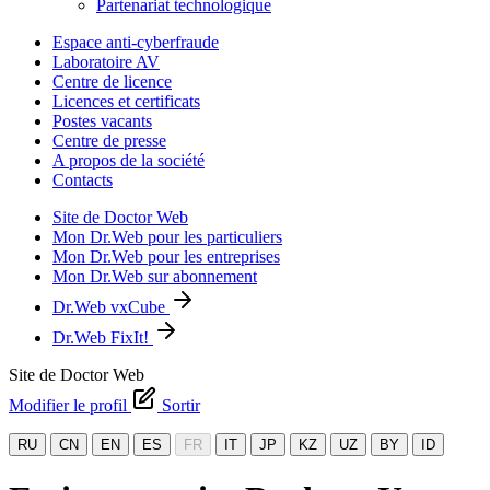
Partenariat technologique
Espace anti-cyberfraude
Laboratoire AV
Centre de licence
Licences et certificats
Postes vacants
Centre de presse
A propos de la société
Contacts
Site de Doctor Web
Mon Dr.Web pour les particuliers
Mon Dr.Web pour les entreprises
Mon Dr.Web sur abonnement
Dr.Web vxCube
Dr.Web FixIt!
Site de Doctor Web
Modifier le profil
Sortir
RU
CN
EN
ES
FR
IT
JP
KZ
UZ
BY
ID