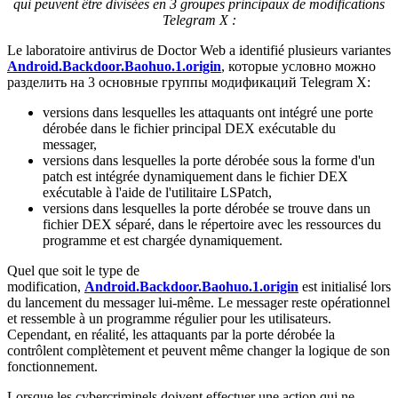
qui peuvent être divisées en 3 groupes principaux de modifications
Telegram X :
Le laboratoire antivirus de Doctor Web a identifié plusieurs variantes
Android.Backdoor.Baohuo.1.origin
, которые условно можно
разделить на 3 основные группы модификаций Telegram X:
versions dans lesquelles les attaquants ont intégré une porte
dérobée dans le fichier principal DEX exécutable du
messager,
versions dans lesquelles la porte dérobée sous la forme d'un
patch est intégrée dynamiquement dans le fichier DEX
exécutable à l'aide de l'utilitaire LSPatch,
versions dans lesquelles la porte dérobée se trouve dans un
fichier DEX séparé, dans le répertoire avec les ressources du
programme et est chargée dynamiquement.
Quel que soit le type de
modification,
Android.Backdoor.Baohuo.1.origin
est initialisé lors
du lancement du messager lui-même. Le messager reste opérationnel
et ressemble à un programme régulier pour les utilisateurs.
Cependant, en réalité, les attaquants par la porte dérobée la
contrôlent complètement et peuvent même changer la logique de son
fonctionnement.
Lorsque les cybercriminels doivent effectuer une action qui ne