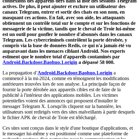
connexions des appareils tiers dans la liste des sessions Telegram
actives. De plus, il peut ajouter et exclure un utilisateur des
canaux Telegram, entrer et sortir des chats en son nom, en
masquant ces actions. En fait, avec son aide, les attaquants
obtiennent un contrôle total sur le compte et sur les fonctions de
messagerie de la victime, tandis que le cheval de Troie lui-même
est un outil pour gonfler le nombre d'abonnés dans les canaux
Telegram. Les cybercriminels contrôlent la porte dérobée, y
compris via la base de données Redis, ce qui n'a jamais été vu
auparavant dans les menaces ciblant Android. Nos experts
estiment que le nombre total d'appareils contaminés par
Android.Backdoor.Baohuo.1.origin
a dépassé 58 000.
La propagation d’
Android.Backdoor.Baohuo.1.origin
a
commencé à la mi-2024, comme en témoignent les modifications
antérieures trouvées lors de son analyse. La principale façon de
fournir la porte dérobée aux appareils cibles est de faire de la
publicité à l'intérieur des applications mobiles. Les victimes
potentielles voient des annonces qui proposent d'installer le
messager Telegram X. Lorsqu'ils cliquent sur la bannière, les
utilisateurs sont redirigés vers des sites malveillants à partir desquels
le fichier APK de cheval de Troie est téléchargé.
Ces sites sont conçus dans le style d'une boutique d'applications, et
le messager lui-même y est positionné comme une plateforme de