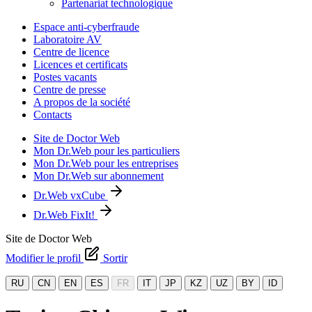
Partenariat technologique
Espace anti-cyberfraude
Laboratoire AV
Centre de licence
Licences et certificats
Postes vacants
Centre de presse
A propos de la société
Contacts
Site de Doctor Web
Mon Dr.Web pour les particuliers
Mon Dr.Web pour les entreprises
Mon Dr.Web sur abonnement
Dr.Web vxCube
Dr.Web FixIt!
Site de Doctor Web
Modifier le profil
Sortir
RU
CN
EN
ES
FR
IT
JP
KZ
UZ
BY
ID