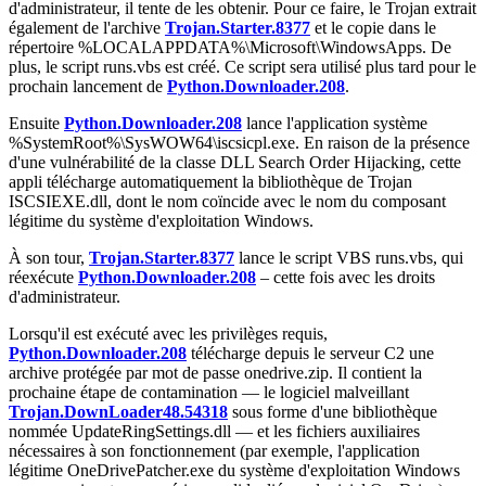
d'administrateur, il tente de les obtenir. Pour ce faire, le Trojan extrait
également de l'archive
Trojan.Starter.8377
et le copie dans le
répertoire
%LOCALAPPDATA%\Microsoft\WindowsApps
. De
plus, le script
runs.vbs
est créé. Ce script sera utilisé plus tard pour le
prochain lancement de
Python.Downloader.208
.
Ensuite
Python.Downloader.208
lance l'application système
%SystemRoot%\SysWOW64\iscsicpl.exe
. En raison de la présence
d'une vulnérabilité de la classe DLL Search Order Hijacking, cette
appli télécharge automatiquement la bibliothèque de Trojan
ISCSIEXE.dll
, dont le nom coïncide avec le nom du composant
légitime du système d'exploitation Windows.
À son tour,
Trojan.Starter.8377
lance le script VBS
runs.vbs
, qui
réexécute
Python.Downloader.208
– cette fois avec les droits
d'administrateur.
Lorsqu'il est exécuté avec les privilèges requis,
Python.Downloader.208
télécharge depuis le serveur C2 une
archive protégée par mot de passe
onedrive.zip
. Il contient la
prochaine étape de contamination — le logiciel malveillant
Trojan.DownLoader48.54318
sous forme d'une bibliothèque
nommée
UpdateRingSettings.dll
— et les fichiers auxiliaires
nécessaires à son fonctionnement (par exemple, l'application
légitime
OneDrivePatcher.exe
du système d'exploitation Windows