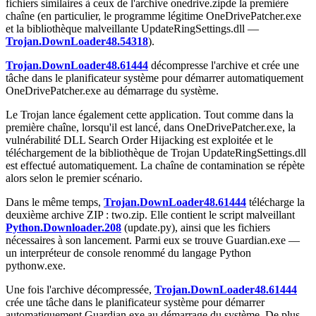
fichiers similaires à ceux de l'archive
onedrive.zip
de la première
chaîne (en particulier, le programme légitime
OneDrivePatcher.exe
et la bibliothèque malveillante
UpdateRingSettings.dll
—
Trojan.DownLoader48.54318
).
Trojan.DownLoader48.61444
décompresse l'archive et crée une
tâche dans le planificateur système pour démarrer automatiquement
OneDrivePatcher.exe
au démarrage du système.
Le Trojan lance également cette application. Tout comme dans la
première chaîne, lorsqu'il est lancé, dans
OneDrivePatcher.exe
, la
vulnérabilité DLL Search Order Hijacking est exploitée et le
téléchargement de la bibliothèque de Trojan
UpdateRingSettings.dll
est effectué automatiquement. La chaîne de contamination se répète
alors selon le premier scénario.
Dans le même temps,
Trojan.DownLoader48.61444
télécharge la
deuxième archive ZIP :
two.zip
. Elle contient le script malveillant
Python.Downloader.208
(
update.py
), ainsi que les fichiers
nécessaires à son lancement. Parmi eux se trouve
Guardian.exe
—
un interpréteur de console renommé du langage Python
pythonw.exe
.
Une fois l'archive décompressée,
Trojan.DownLoader48.61444
crée une tâche dans le planificateur système pour démarrer
automatiquement
Guardian.exe
au démarrage du système. De plus,