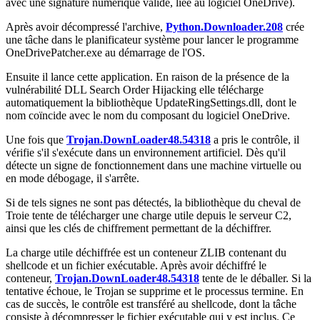
avec une signature numérique valide, liée au logiciel OneDrive).
Après avoir décompressé l'archive,
Python.Downloader.208
crée
une tâche dans le planificateur système pour lancer le programme
OneDrivePatcher.exe
au démarrage de l'OS.
Ensuite il lance cette application. En raison de la présence de la
vulnérabilité DLL Search Order Hijacking elle télécharge
automatiquement la bibliothèque
UpdateRingSettings.dll
, dont le
nom coïncide avec le nom du composant du logiciel OneDrive.
Une fois que
Trojan.DownLoader48.54318
a pris le contrôle, il
vérifie s'il s'exécute dans un environnement artificiel. Dès qu'il
détecte un signe de fonctionnement dans une machine virtuelle ou
en mode débogage, il s'arrête.
Si de tels signes ne sont pas détectés, la bibliothèque du cheval de
Troie tente de télécharger une charge utile depuis le serveur C2,
ainsi que les clés de chiffrement permettant de la déchiffrer.
La charge utile déchiffrée est un conteneur ZLIB contenant du
shellcode et un fichier exécutable. Après avoir déchiffré le
conteneur,
Trojan.DownLoader48.54318
tente de le déballer. Si la
tentative échoue, le Trojan se supprime et le processus termine. En
cas de succès, le contrôle est transféré au shellcode, dont la tâche
consiste à décompresser le fichier exécutable qui y est inclus. Ce