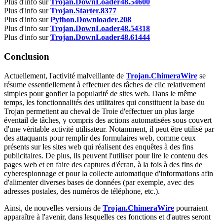
Plus d'info sur
Trojan.DownLoader48.54600
Plus d'info sur
Trojan.Starter.8377
Plus d'info sur
Python.Downloader.208
Plus d'info sur
Trojan.DownLoader48.54318
Plus d'info sur
Trojan.DownLoader48.61444
Conclusion
Actuellement, l'activité malveillante de
Trojan.ChimeraWire
se
résume essentiellement à effectuer des tâches de clic relativement
simples pour gonfler la popularité de sites web. Dans le même
temps, les fonctionnalités des utilitaires qui constituent la base du
Trojan permettent au cheval de Troie d'effectuer un plus large
éventail de tâches, y compris des actions automatisées sous couvert
d'une véritable activité utilisateur. Notamment, il peut être utilisé par
des attaquants pour remplir des formulaires web, comme ceux
présents sur les sites web qui réalisent des enquêtes à des fins
publicitaires. De plus, ils peuvent l'utiliser pour lire le contenu des
pages web et en faire des captures d'écran, à la fois à des fins de
cyberespionnage et pour la collecte automatique d'informations afin
d'alimenter diverses bases de données (par exemple, avec des
adresses postales, des numéros de téléphone, etc.).
Ainsi, de nouvelles versions de
Trojan.ChimeraWire
pourraient
apparaître à l'avenir, dans lesquelles ces fonctions et d'autres seront