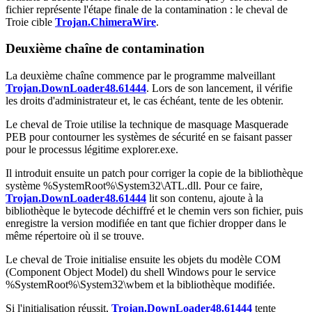
fichier représente l'étape finale de la contamination : le cheval de
Troie cible
Trojan.ChimeraWire
.
Deuxième chaîne de contamination
La deuxième chaîne commence par le programme malveillant
Trojan.DownLoader48.61444
. Lors de son lancement, il vérifie
les droits d'administrateur et, le cas échéant, tente de les obtenir.
Le cheval de Troie utilise la technique de masquage Masquerade
PEB pour contourner les systèmes de sécurité en se faisant passer
pour le processus légitime
explorer.exe
.
Il introduit ensuite un patch pour corriger la copie de la bibliothèque
système
%SystemRoot%\System32\ATL.dll
. Pour ce faire,
Trojan.DownLoader48.61444
lit son contenu, ajoute à la
bibliothèque le bytecode déchiffré et le chemin vers son fichier, puis
enregistre la version modifiée en tant que fichier
dropper
dans le
même répertoire où il se trouve.
Le cheval de Troie initialise ensuite les objets du modèle COM
(Component Object Model) du shell Windows pour le service
%SystemRoot%\System32\wbem
et la bibliothèque modifiée.
Si l'initialisation réussit,
Trojan.DownLoader48.61444
tente