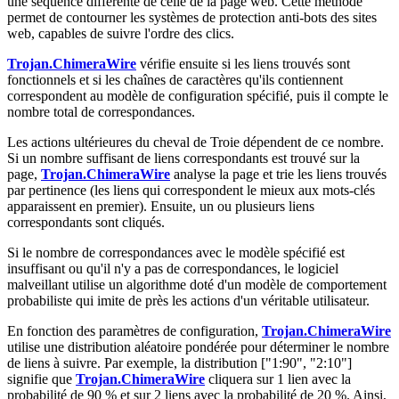
une séquence différente de celle de la page web. Cette méthode
permet de contourner les systèmes de protection anti-bots des sites
web, capables de suivre l'ordre des clics.
Trojan.ChimeraWire
vérifie ensuite si les liens trouvés sont
fonctionnels et si les chaînes de caractères qu'ils contiennent
correspondent au modèle de configuration spécifié, puis il compte le
nombre total de correspondances.
Les actions ultérieures du cheval de Troie dépendent de ce nombre.
Si un nombre suffisant de liens correspondants est trouvé sur la
page,
Trojan.ChimeraWire
analyse la page et trie les liens trouvés
par pertinence (les liens qui correspondent le mieux aux mots-clés
apparaissent en premier). Ensuite, un ou plusieurs liens
correspondants sont cliqués.
Si le nombre de correspondances avec le modèle spécifié est
insuffisant ou qu'il n'y a pas de correspondances, le logiciel
malveillant utilise un algorithme doté d'un modèle de comportement
probabiliste qui imite de près les actions d'un véritable utilisateur.
En fonction des paramètres de configuration,
Trojan.ChimeraWire
utilise une distribution aléatoire pondérée pour déterminer le nombre
de liens à suivre. Par exemple, la distribution
["1:90", "2:10"]
signifie que
Trojan.ChimeraWire
cliquera sur 1 lien avec la
probabilité de 90 % et sur 2 liens avec la probabilité de 20 %. Ainsi,