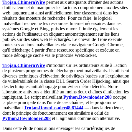
Trojan.ChimeraWire
permet aux attaquants d'imiter des actions
d'utilisateurs et de manipuler les facteurs comportementaux des sites
web, augmentant ainsi artificiellement leur classement dans les
résultats des moteurs de recherche. Pour ce faire, le logiciel
malveillant recherche les ressources Internet nécessaires dans les
systèmes Google et Bing, puis les ouvre. Il imite également les
actions de l'utilisateur en cliquant automatiquement sur les liens
publiés sur des sites web téléchargés. Le cheval de Troie exécute
toutes ses actions malveillantes via le navigateur Google Chrome,
qu'il télécharge à partir d'une ressource spécifique et exécute en
mode débogage caché via le protocole WebSocket.
Trojan.ChimeraWire
s'introduit sur les ordinateurs suite à l'action
de plusieurs programmes de téléchargement malveillants. Ils utilisent
diverses techniques d'élévation de privilèges basées sur l'exploitation
de vulnérabilités de la classe DLL Search Order Hijacking, ainsi que
des techniques anti-débogage pour éviter d'être détectés. Notre
laboratoire antivirus a identifié au moins deux chaînes d'infection les
impliquant. Le script malveillant
Python.Downloader.208
occupe
la place principale dans l'une de ces chaînes, et le programme
malveillant
Trojan.DownLoader48.61444
— dans la deuxième,
dont le principe de fonctionnement est similaire à celui de
Python.Downloader.208
et il agit ainsi comme son alternative.
Dans cette étude nous allons envisager les caractéristiques de