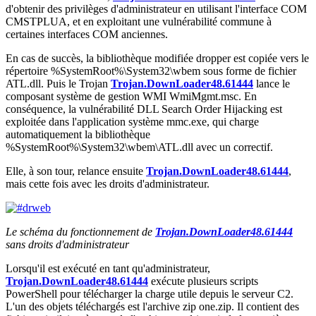
d'obtenir des privilèges d'administrateur en utilisant l'interface COM
CMSTPLUA, et en exploitant une vulnérabilité commune à
certaines interfaces COM anciennes.
En cas de succès, la bibliothèque modifiée
dropper
est copiée vers le
répertoire
%SystemRoot%\System32\wbem
sous forme de fichier
ATL.dll
. Puis le Trojan
Trojan.DownLoader48.61444
lance le
composant système de gestion WMI
WmiMgmt.msc
. En
conséquence, la vulnérabilité DLL Search Order Hijacking est
exploitée dans l'application système
mmc.exe
, qui charge
automatiquement la bibliothèque
%SystemRoot%\System32\wbem\ATL.dll
avec un correctif.
Elle, à son tour, relance ensuite
Trojan.DownLoader48.61444
,
mais cette fois avec les droits d'administrateur.
Le schéma du fonctionnement de
Trojan.DownLoader48.61444
sans droits d'administrateur
Lorsqu'il est exécuté en tant qu'administrateur,
Trojan.DownLoader48.61444
exécute plusieurs scripts
PowerShell pour télécharger la charge utile depuis le serveur C2.
L'un des objets téléchargés est l'archive zip
one.zip
. Il contient des