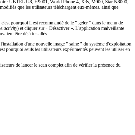
à savoir : UBTEL U8, H9001, World Phone 4, X3s, M900, Star N8000,
s modifiés que les utilisateurs téléchargent eux-mêmes, ainsi que
, c'est pourquoi il est recommandé de le " geler " dans le menu de
.activity
) et cliquer sur « Désactiver ». L'application malveillante
uvaient être déjà installés.
 l'installation d'une nouvelle image " saine " du système d'exploitation.
st pourquoi seuls les utilisateurs expérimentés peuvent les utiliser en
sateurs de lancer le scan complet afin de vérifier la présence du