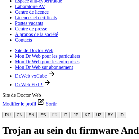
Espace anti-cyberfraude
Laboratoire AV
Centre de licence
Licences et certificats
Postes vacants
Centre de presse
A propos de la société
Contacts
Site de Doctor Web
Mon Dr.Web pour les particuliers
Mon Dr.Web pour les entreprises
Mon Dr.Web sur abonnement
Dr.Web vxCube
Dr.Web FixIt!
Site de Doctor Web
Modifier le profil
Sortir
RU
CN
EN
ES
FR
IT
JP
KZ
UZ
BY
ID
Trojan au sein du firmware And