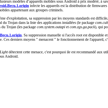
ns plusieurs modèles d’appareils mobiles sous Android à prix modéré, 
oid.Becu.1.origin
infecte les appareils est la distribution de firmware
 mobiles appartenant aux groupes criminels.
ème d'exploitation, sa suppression par les moyens standards est difficile
pal du Trojan dans la liste des applications installées (le package
com.cube
es du Trojan (les package
com.system.outapi
et
com.zgs.ga.pack
), qui po
Becu.1.origin
. Sa suppression manuelle si l'accès root est disponible et
le. Ces derniers moyens " menacent " le fonctionnement de l'appareil, c'e
Light
détectent cette menace, c'est pourquoi ile est recommandé aux utili
sous Android.