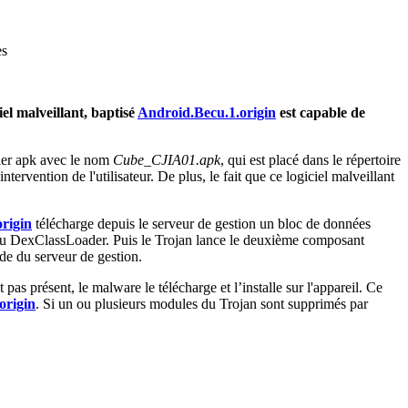
es
el malveillant, baptisé
Android.Becu.1.origin
est capable de
ier apk avec le nom
Cube_CJIA01.apk
, qui est placé dans le répertoire
ntervention de l'utilisateur. De plus, le fait que ce logiciel malveillant
rigin
télécharge depuis le serveur de gestion un bloc de données
e du DexClassLoader. Puis le Trojan lance le deuxième composant
de du serveur de gestion.
st pas présent, le malware le télécharge et l’installe sur l'appareil. Ce
origin
. Si un ou plusieurs modules du Trojan sont supprimés par