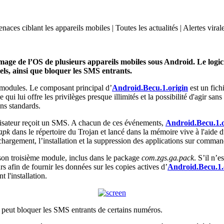
ces ciblant les appareils mobiles | Toutes les actualités | Alertes viral
mage de l’OS de plusieurs appareils mobiles sous Android. Le logici
ciels, ainsi que bloquer les SMS entrants.
 modules. Le composant principal d’
Android.Becu.1.origin
est un fich
 lui offre les privilèges presque illimités et la possibilité d'agir sans i
ens standards.
ilisateur reçoit un SMS. A chacun de ces événements,
Android.Becu.1.o
apk
dans le répertoire du Trojan et lancé dans la mémoire vive à l'aid
chargement, l’installation et la suppression des applications sur comman
e son troisième module, inclus dans le package
com.zgs.ga.pack
. S’il n’e
rs afin de fournir les données sur les copies actives d’
Android.Becu.1.
t l'installation.
re peut bloquer les SMS entrants de certains numéros.