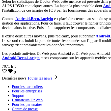
Selon les statistiques de Doctor Web, cette menace est présente da
ALPS H9500 et quelques autres. La façon la plus probable dont
Andr
l'installation de ces images de l'OS par les fournisseurs des appareils
Comme
Android.Becu.1.origin
est placé directement au sein du syst
gestion des applications. Pour ce faire, il faut trouver le fichier princi
devient alors inactive. Puis il faut supprimer les composants auxiliair
Il existe deux autres moyens, plus radicaux, pour supprimer
Android.
Le second cas induit la perte de toutes les données sur l'appareil mobi
sauvegardant préalablement les données importantes.
Les produits antivirus Dr.Web pour Android et Dr.Web pour Android
Android.Becu.1.origin
et ses composants sur les appareils mobiles 
7071
fr
5
0
Dernières news
Toutes les news
Pour les particuliers
Pour les entreprises
Support
Utilisateurs Dr.Web
Pour les partenaires
Centre de presse