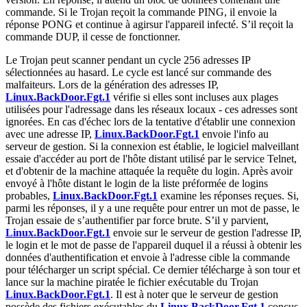
commande. Si le Trojan reçoit la commande PING, il envoie la
réponse PONG et continue à agirsur l'appareil infecté. S’il reçoit la
commande DUP, il cesse de fonctionner.
Le Trojan peut scanner pendant un cycle 256 adresses IP
sélectionnées au hasard. Le cycle est lancé sur commande des
malfaiteurs. Lors de la génération des adresses IP,
Linux.BackDoor.Fgt.1
vérifie si elles sont incluses aux plages
utilisées pour l'adressage dans les réseaux locaux - ces adresses sont
ignorées. En cas d'échec lors de la tentative d'établir une connexion
avec une adresse IP,
Linux.BackDoor.Fgt.1
envoie l'info au
serveur de gestion. Si la connexion est établie, le logiciel malveillant
essaie d'accéder au port de l'hôte distant utilisé par le service Telnet,
et d'obtenir de la machine attaquée la requête du login. Après avoir
envoyé à l'hôte distant le login de la liste préformée de logins
probables,
Linux.BackDoor.Fgt.1
examine les réponses reçues. Si,
parmi les réponses, il y a une requête pour entrer un mot de passe, le
Trojan essaie de s’authentifier par force brute. S’il y parvient,
Linux.BackDoor.Fgt.1
envoie sur le serveur de gestion l'adresse IP,
le login et le mot de passe de l'appareil duquel il a réussi à obtenir les
données d'authentification et envoie à l'adresse cible la commande
pour télécharger un script spécial. Ce dernier télécharge à son tour et
lance sur la machine piratée le fichier exécutable du Trojan
Linux.BackDoor.Fgt.1
. Il est à noter que le serveur de gestion
possède des fichiers exécutables du
Linux.BackDoor.Fgt.1
conçus