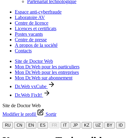
Partenariat technologique
Espace anti-cyberfraude
Laboratoire AV
Centre de licence
Licences et certificats
Postes vacants
Centre de presse
A propos de la société
Contacts
Site de Doctor Web
Mon Dr.Web pour les particuliers
Mon Dr.Web pour les entreprises
Mon Dr.Web sur abonnement
Dr.Web vxCube
Dr.Web FixIt!
Site de Doctor Web
Modifier le profil
Sortir
RU
CN
EN
ES
FR
IT
JP
KZ
UZ
BY
ID