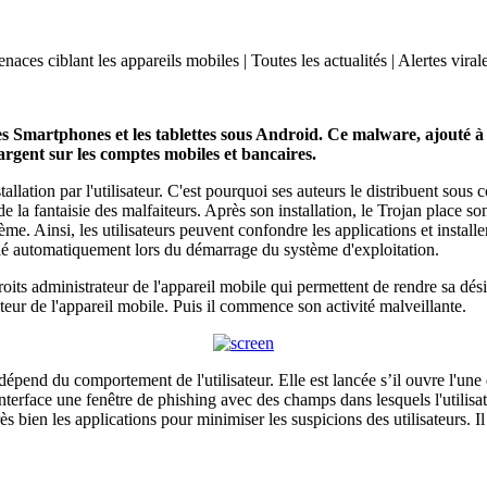
ces ciblant les appareils mobiles | Toutes les actualités | Alertes viral
s Smartphones et les tablettes sous Android. Ce malware, ajouté à 
l'argent sur les comptes mobiles et bancaires.
llation par l'utilisateur. C'est pourquoi ses auteurs le distribuent sou
 la fantaisie des malfaiteurs. Après son installation, le Trojan place son
tème. Ainsi, les utilisateurs peuvent confondre les applications et installer
llé automatiquement lors du démarrage du système d'exploitation.
its administrateur de l'appareil mobile qui permettent de rendre sa désin
sateur de l'appareil mobile. Puis il commence son activité malveillante.
pend du comportement de l'utilisateur. Elle est lancée s’il ouvre l'une de
nterface une fenêtre de phishing avec des champs dans lesquels l'utilisat
 bien les applications pour minimiser les suspicions des utilisateurs. Il 