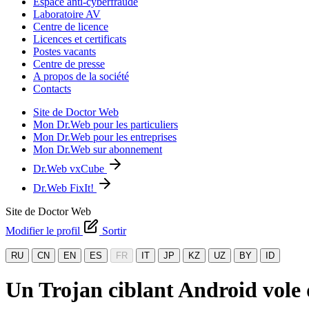
Espace anti-cyberfraude
Laboratoire AV
Centre de licence
Licences et certificats
Postes vacants
Centre de presse
A propos de la société
Contacts
Site de Doctor Web
Mon Dr.Web pour les particuliers
Mon Dr.Web pour les entreprises
Mon Dr.Web sur abonnement
Dr.Web vxCube
Dr.Web FixIt!
Site de Doctor Web
Modifier le profil
Sortir
RU
CN
EN
ES
FR
IT
JP
KZ
UZ
BY
ID
Un Trojan ciblant Android vole d