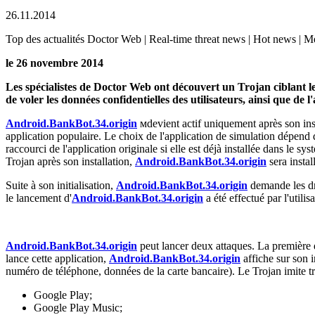
26.11.2014
Top des actualités Doctor Web | Real-time threat news | Hot news | Mena
le 26 novembre 2014
Les spécialistes de Doctor Web ont découvert un Trojan ciblant le
de voler les données confidentielles des utilisateurs, ainsi que de 
Android.BankBot.34.origin
мdevient actif uniquement après son insta
application populaire. Le choix de l'application de simulation dépend de
raccourci de l'application originale si elle est déjà installée dans le sys
Trojan après son installation,
Android.BankBot.34.origin
sera insta
Suite à son initialisation,
Android.BankBot.34.origin
demande les dro
le lancement d'
Android.BankBot.34.origin
a été effectué par l'utili
Android.BankBot.34.origin
peut lancer deux attaques. La première dé
lance cette application,
Android.BankBot.34.origin
affiche sur son i
numéro de téléphone, données de la carte bancaire). Le Trojan imite très
Google Play;
Google Play Music;