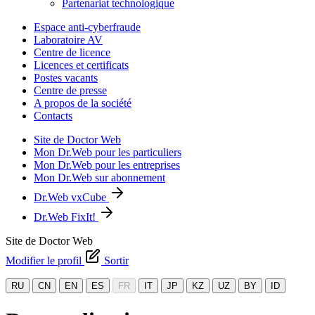
Partenariat technologique
Espace anti-cyberfraude
Laboratoire AV
Centre de licence
Licences et certificats
Postes vacants
Centre de presse
A propos de la société
Contacts
Site de Doctor Web
Mon Dr.Web pour les particuliers
Mon Dr.Web pour les entreprises
Mon Dr.Web sur abonnement
Dr.Web vxCube
Dr.Web FixIt!
Site de Doctor Web
Modifier le profil
Sortir
RU
CN
EN
ES
FR
IT
JP
KZ
UZ
BY
ID