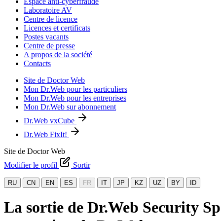
Espace anti-cyberfraude
Laboratoire AV
Centre de licence
Licences et certificats
Postes vacants
Centre de presse
A propos de la société
Contacts
Site de Doctor Web
Mon Dr.Web pour les particuliers
Mon Dr.Web pour les entreprises
Mon Dr.Web sur abonnement
Dr.Web vxCube
Dr.Web FixIt!
Site de Doctor Web
Modifier le profil
Sortir
RU
CN
EN
ES
FR
IT
JP
KZ
UZ
BY
ID
La sortie de Dr.Web Security Spa