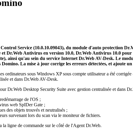
omino
Control Service (10.0.10.09043), du module d'auto protection Dr.
et Dr.Web Antivirus en version 10.0, Dr.Web Antivirus 10.0 pour 
uite), ainsi qu'au sein du service Internet Dr.Web AV-Desk. Le mo
s Domino.
La mise à jour corrige les erreurs détectées, et ajoute u
 les ordinateurs sous Windows XP sous compte utilisateur a été corrig
alisée et dans Dr.Web AV-Desk.
 pour Dr.Web Desktop Security Suite avec gestion centralisée et dans 
e redémarrage de l'OS ;
tivirus web SpIDer Gate ;
es des objets trouvés et neutralisés ;
urs survenant lors du scan via le moniteur de fichiers.
via la ligne de commande sur le côté de l'Agent Dr.Web.