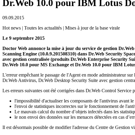
Dr.Web 10.0 pour IBM Lotus D
09.09.2015
Hot news | Toutes les actualités | Mises à jour de la base virale
Le 9 septembre 2015
Doctor Web annonce la mise à jour du service de gestion Dr.Web 
Scanning Engine (10.0.9.201508310) dans Dr.Web Security Space 
avec gestion centralisée (produits Dr.Web Enterprise Security S
Dr.Web 10.0 pour MS Exchange et Dr.Web 10.0 pour IBM Lotu
L'erreur empêchant le passage de l'Agent en mode administrateur sur
Dr.Web Antivirus, Dr.Web Desktop Security Suite avec gestion centr
Les erreurs suivantes ont été corrigées dans Dr.Web Control Service
l'impossibilité d'actualiser les composants de l'antivirus avant l
l'envoi de statistiques incorrectes sur le fonctionnement de l'an
Le mauvais calcul du nombre d’objets infectés dans les statistiqu
le non envoi des données sur les menaces détectées en cas d’erre
Il est désormais possible de modifier l'adresse du Centre de Gestion 