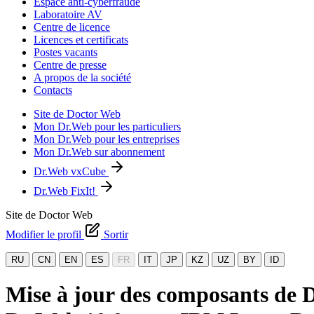
Espace anti-cyberfraude
Laboratoire AV
Centre de licence
Licences et certificats
Postes vacants
Centre de presse
A propos de la société
Contacts
Site de Doctor Web
Mon Dr.Web pour les particuliers
Mon Dr.Web pour les entreprises
Mon Dr.Web sur abonnement
Dr.Web vxCube
Dr.Web FixIt!
Site de Doctor Web
Modifier le profil
Sortir
RU
CN
EN
ES
FR
IT
JP
KZ
UZ
BY
ID
Mise à jour des composants de