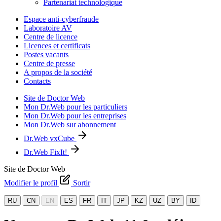
Partenariat technologique
Espace anti-cyberfraude
Laboratoire AV
Centre de licence
Licences et certificats
Postes vacants
Centre de presse
A propos de la société
Contacts
Site de Doctor Web
Mon Dr.Web pour les particuliers
Mon Dr.Web pour les entreprises
Mon Dr.Web sur abonnement
Dr.Web vxCube
Dr.Web FixIt!
Site de Doctor Web
Modifier le profil
Sortir
RU
CN
EN
ES
FR
IT
JP
KZ
UZ
BY
ID