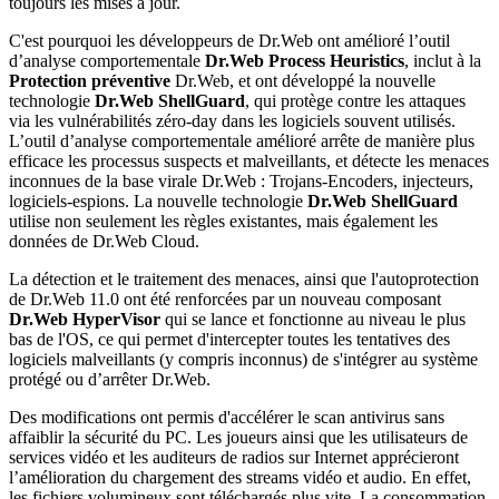
toujours les mises à jour.
C'est pourquoi les développeurs de Dr.Web ont amélioré l’outil
d’analyse comportementale
Dr.Web Process Heuristics
, inclut à la
Protection préventive
Dr.Web, et ont développé la nouvelle
technologie
Dr.Web ShellGuard
, qui protège contre les attaques
via les vulnérabilités zéro-day dans les logiciels souvent utilisés.
L’outil d’analyse comportementale amélioré arrête de manière plus
efficace les processus suspects et malveillants, et détecte les menaces
inconnues de la base virale Dr.Web : Trojans-Encoders, injecteurs,
logiciels-espions. La nouvelle technologie
Dr.Web ShellGuard
utilise non seulement les règles existantes, mais également les
données de Dr.Web Cloud.
La détection et le traitement des menaces, ainsi que l'autoprotection
de Dr.Web 11.0 ont été renforcées par un nouveau composant
Dr.Web HyperVisor
qui se lance et fonctionne au niveau le plus
bas de l'OS, ce qui permet d'intercepter toutes les tentatives des
logiciels malveillants (y compris inconnus) de s'intégrer au système
protégé ou d’arrêter Dr.Web.
Des modifications ont permis d'accélérer le scan antivirus sans
affaiblir la sécurité du PC. Les joueurs ainsi que les utilisateurs de
services vidéo et les auditeurs de radios sur Internet apprécieront
l’amélioration du chargement des streams vidéo et audio. En effet,
les fichiers volumineux sont téléchargés plus vite. La consommation