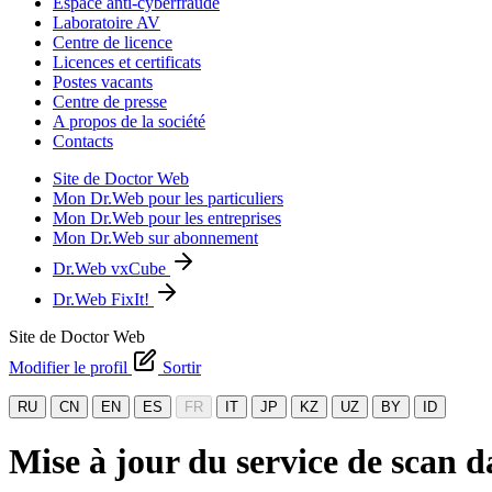
Espace anti-cyberfraude
Laboratoire AV
Centre de licence
Licences et certificats
Postes vacants
Centre de presse
A propos de la société
Contacts
Site de Doctor Web
Mon Dr.Web pour les particuliers
Mon Dr.Web pour les entreprises
Mon Dr.Web sur abonnement
Dr.Web vxCube
Dr.Web FixIt!
Site de Doctor Web
Modifier le profil
Sortir
RU
CN
EN
ES
FR
IT
JP
KZ
UZ
BY
ID
Mise à jour du service de scan 