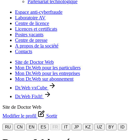
Partenariat technologique
Espace anti-cyberfraude
Laboratoire AV
Centre de licence
Licences et certificats
Postes vacants
Centre de presse
A propos de la société
Contacts
Site de Doctor Web
Mon Dr.Web pour les particuliers
Mon Dr.Web pour les entreprises
Mon Dr.Web sur abonnement
Dr.Web vxCube
Dr.Web FixIt!
Site de Doctor Web
Modifier le profil
Sortir
RU
CN
EN
ES
FR
IT
JP
KZ
UZ
BY
ID