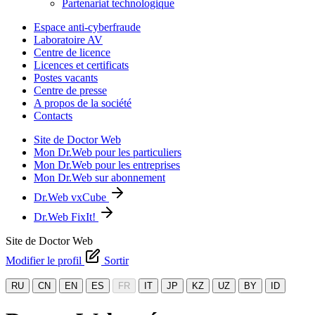
Partenariat technologique
Espace anti-cyberfraude
Laboratoire AV
Centre de licence
Licences et certificats
Postes vacants
Centre de presse
A propos de la société
Contacts
Site de Doctor Web
Mon Dr.Web pour les particuliers
Mon Dr.Web pour les entreprises
Mon Dr.Web sur abonnement
Dr.Web vxCube
Dr.Web FixIt!
Site de Doctor Web
Modifier le profil
Sortir
RU
CN
EN
ES
FR
IT
JP
KZ
UZ
BY
ID