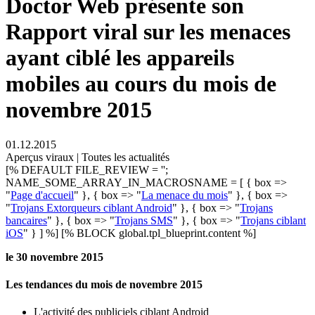
Doctor Web présente son
Rapport viral sur les menaces
ayant ciblé les appareils
mobiles au cours du mois de
novembre 2015
01.12.2015
Aperçus viraux | Toutes les actualités
[% DEFAULT FILE_REVIEW = '';
NAME_SOME_ARRAY_IN_MACROSNAME = [ { box =>
"
Page d'accueil
" }, { box => "
La menace du mois
" }, { box =>
"
Trojans Extorqueurs ciblant Android
" }, { box => "
Trojans
bancaires
" }, { box => "
Trojans SMS
" }, { box => "
Trojans ciblant
iOS
" } ] %] [% BLOCK global.tpl_blueprint.content %]
le 30 novembre 2015
Les tendances du mois de novembre 2015
L'activité des publiciels ciblant Android