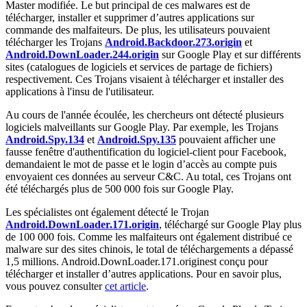
Master modifiée. Le but principal de ces malwares est de
télécharger, installer et supprimer d’autres applications sur
commande des malfaiteurs. De plus, les utilisateurs pouvaient
télécharger les Trojans
Android.Backdoor.273.origin
et
Android.DownLoader.244.origin
sur Google Play et sur différents
sites (catalogues de logiciels et services de partage de fichiers)
respectivement. Ces Trojans visaient à télécharger et installer des
applications à l'insu de l'utilisateur.
Au cours de l'année écoulée, les chercheurs ont détecté plusieurs
logiciels malveillants sur Google Play. Par exemple, les Trojans
Android.Spy.134
et
Android.Spy.135
pouvaient afficher une
fausse fenêtre d'authentification du logiciel-client pour Facebook,
demandaient le mot de passe et le login d’accès au compte puis
envoyaient ces données au serveur C&C. Au total, ces Trojans ont
été téléchargés plus de 500 000 fois sur Google Play.
Les spécialistes ont également détecté le Trojan
Android.DownLoader.171.origin
, téléchargé sur Google Play plus
de 100 000 fois. Comme les malfaiteurs ont également distribué ce
malware sur des sites chinois, le total de téléchargements a dépassé
1,5 millions.
Android.DownLoader.171.origin
est conçu pour
télécharger et installer d’autres applications. Pour en savoir plus,
vous pouvez consulter
cet article
.