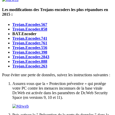
Les modifications des Trojans encoders les plus répandues en
2015 :
Trojan.Encoder.567
Trojan.Encoder.858
BAT.Encoder
Trojan.Encoder.741
Trojan.Encoder.761
Trojan.Encoder.556
Trojan.Encoder.398
Trojan.Encoder.2843
Trojan.Encoder.888
Trojan.Encoder.263
Pour éviter une perte de données, suivez les instructions suivantes :
Assurez-vous que la « Protection préventive » qui protège
votre PC contre les menaces inconnues de la base virale
Dr.Web est activée dans les paramètres de Dr.Web Security
Space (en versions 9, 10 et 11).
Puis activez la " Prévention de la perte de données " dans la