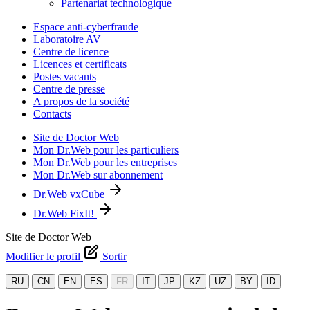
Partenariat technologique
Espace anti-cyberfraude
Laboratoire AV
Centre de licence
Licences et certificats
Postes vacants
Centre de presse
A propos de la société
Contacts
Site de Doctor Web
Mon Dr.Web pour les particuliers
Mon Dr.Web pour les entreprises
Mon Dr.Web sur abonnement
Dr.Web vxCube
Dr.Web FixIt!
Site de Doctor Web
Modifier le profil
Sortir
RU
CN
EN
ES
FR
IT
JP
KZ
UZ
BY
ID