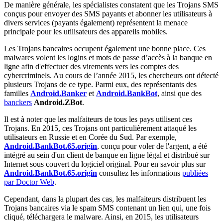
De manière générale, les spécialistes constatent que les Trojans SMS
conçus pour envoyer des SMS payants et abonner les utilisateurs à
divers services (payants également) représentent la menace
principale pour les utilisateurs des appareils mobiles.
Les Trojans bancaires occupent également une bonne place. Ces
malwares volent les logins et mots de passe d’accès à la banque en
ligne afin d'effectuer des virements vers les comptes des
cybercriminels. Au cours de l’année 2015, les chercheurs ont détecté
plusieurs Trojans de ce type. Parmi eux, des représentants des
familles
Android.Banker
et
Android.BankBot
, ainsi que des
banckers
Android.ZBot
.
Il est à noter que les malfaiteurs de tous les pays utilisent ces
Trojans. En 2015, ces Trojans ont particulièrement attaqué les
utilisateurs en Russie et en Corée du Sud. Par exemple,
Android.BankBot.65.origin
, conçu pour voler de l'argent, a été
intégré au sein d'un client de banque en ligne légal et distribué sur
Internet sous couvert du logiciel original. Pour en savoir plus sur
Android.BankBot.65.origin
consultez les informations
publiées
par Doctor Web
.
Cependant, dans la plupart des cas, les malfaiteurs distribuent les
Trojans bancaires via le spam SMS contenant un lien qui, une fois
cliqué, téléchargera le malware. Ainsi, en 2015, les utilisateurs