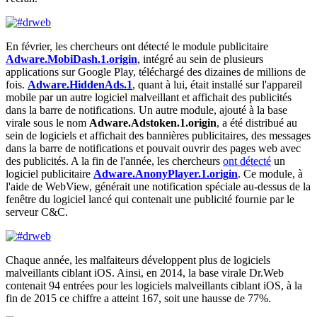
En février, les chercheurs ont détecté le module publicitaire
Adware.MobiDash.1.origin
, intégré au sein de plusieurs
applications sur Google Play, téléchargé des dizaines de millions de
fois.
Adware.HiddenAds.1
, quant à lui, était installé sur l'appareil
mobile par un autre logiciel malveillant et affichait des publicités
dans la barre de notifications. Un autre module, ajouté à la base
virale sous le nom
Adware.Adstoken.1.origin
, a été distribué au
sein de logiciels et affichait des bannières publicitaires, des messages
dans la barre de notifications et pouvait ouvrir des pages web avec
des publicités. A la fin de l'année, les chercheurs
ont détecté
un
logiciel publicitaire
Adware.AnonyPlayer.1.origin
. Ce module, à
l'aide de WebView, générait une notification spéciale au-dessus de la
fenêtre du logiciel lancé qui contenait une publicité fournie par le
serveur C&C.
Chaque année, les malfaiteurs développent plus de logiciels
malveillants ciblant iOS. Ainsi, en 2014, la base virale Dr.Web
contenait 94 entrées pour les logiciels malveillants ciblant iOS, à la
fin de 2015 ce chiffre a atteint 167, soit une hausse de 77%.