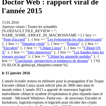
Doctor Web : rapport viral de
l'année 2015
15.01.2016
Aperçus viraux | Toutes les actualités
[% DEFAULT FILE_REVIEW = '';
NAME_SOME_ARRAY_IN_MACROSNAME = [ { box =>
"
Page d'accueil
" }, { box => "
Les événements les plus intéressants
"
}, { box => "
Situation virale
" }, { box => "
Botnets
" }, { box =>
"
Encoders
" }, { box => "
Ciblant Linux
" }, { box => "
Ciblant OS
X
" }, { box => "
Sites dangereux
" }, { box => "
Les fraudes dans les
réseaux sociaux
" }, { box => "
Ciblant les appareils mobiles
" }, {
box => "
Conclusion, perspectives et tendances de demain
" } ] %]
[% BLOCK global.tpl_blueprint.content %]
le 15 janvier 2016
L'année écoulée restera en mémoire pour la propagation d’un Trojan
Encoder ciblant Linux ayant infecté plus de 3000 sites dans le
monde entier. L'année 2015 a apporté de nouveaux logiciels
malveillants ciblant le système d'exploitation le plus répandu dans le
monde - Microsoft Windows. Parmi eux - de nouveaux Encoder et
backdoors, logiciels-espions et logiciels pour récolter des crypto