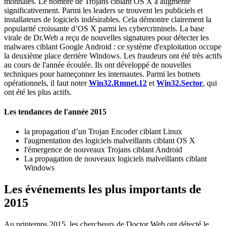
monnaies. Le nombre de Trojans ciblant OS X a augmenté
significativement. Parmi les leaders se trouvent les publiciels et
installateurs de logiciels indésirables. Cela démontre clairement la
popularité croissante d’OS X parmi les cybercriminels. La base
virale de Dr.Web a reçu de nouvelles signatures pour détecter les
malwares ciblant Google Android : ce système d'exploitation occupe
la deuxième place derrière Windows. Les fraudeurs ont été très actifs
au cours de l'année écoulée. Ils ont développé de nouvelles
techniques pour hameçonner les internautes. Parmi les botnets
opérationnels, il faut noter
Win32.Rmnet.12
et
Win32.Sector
, qui
ont été les plus actifs.
Les tendances de l'année 2015
la propagation d’un Trojan Encoder ciblant Linux
l'augmentation des logiciels malveillants ciblant OS X
l'émergence de nouveaux Trojans ciblant Android
La propagation de nouveaux logiciels malveillants ciblant
Windows
Les événements les plus importants de
2015
Au printemps 2015, les chercheurs de Doctor Web ont détecté le