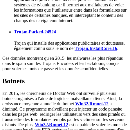
systèmes de e-banking car il permet aux malfaiteurs de voler
les informations que l’utilisateur entre dans les formulaires sur
les sites de certaines banques, en interceptant le contenu des
champs des navigateurs Internet.
Trojan.Packed.24524
Trojan qui installe des applications publicitaires et douteuses,
également connu sous le nom de
Trojan.InstallCore.16
.
Ces données montrent qu'en 2015, les malwares les plus répandus
dans le spam sont les Trojans Encoders et les backdoors, conçus
pour voler les mots de passe et les données confidentielles.
Botnets
En 2015, les chercheurs de Doctor Web ont surveillé plusieurs
botnets organisés à l'aide de logiciels malveillants divers. Ainsi, la
croissance moyenne annuelle du botnet
Win32.Rmnet.12
a
diminué. Ce programme malveillant peut injecter un code parasite
dans les pages web, rediriger les utilisateurs vers des sites piratés ou
transmettre des formulaires remplis par les victimes sur les serveurs
distants. De plus,
Win32.Rmnet.12
est capable de voler les mots de
passe pour les clients FTP, exécuter les commandes provenant d'un