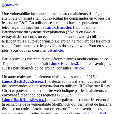
Une vulnérabilité inconnue permettait aux malfaiteurs d'intégrer au
site piraté un script shell, qui exécutait les commandes envoyées par
le serveur C&C. En utilisant ce script, les hackers pouvaient
télécharger un injecteur de
Linux.Encoder.1
, qui identifiait
l’architecture du système d’exploitation (32-bits ou 64-bits),
extrayait de son corps un échantillon du ransomware à chiffrement,
le lançait puis s’auto-supprimait. Le Trojan ne requiert pas les droits
root, il fonctionne avec les privilèges du serveur web. Pour en savoir
plus, vous pouvez consulter
cet article
.
Par la suite, les chercheurs ont détecté d'autres modifications de ce
Trojan, dont la première était
Linux.Encoder.2
. Pour en savoir plus
sur les particularités de ce Trojan, consultez
l'article
.
Un autre malware a également ciblé les sites web en 2015 :
Linux.BackDoor.Sessox.1
, détecté au mois d’avril, qui recevait
des commandes via un serveur-chat en utilisant IRC (Internet Relay
Chat) et pouvait attaquer un site web indiqué par les malfaiteurs en
envoyant à répétition des requêtes GET. Le
Linux.BackDoor.Sessox.1
pouvait également scanner le serveur à
la recherche de la vulnérabilité ShellShock qui permettait de lancer à
distance un code aléatoire sur ce serveur. Pour en savoir plus sur
cette menace, consultez les informations
publiées par Doctor Web
.