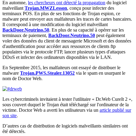
En automne,
les chercheurs ont détecté la propagation
du logiciel
malveillant
Trojan.MWZLesson
, conçu pour infecter des
terminaux POS. En plus de ses fonctions de Trojan espion, ce
malware peut envoyer aux malfaiteurs les traces de cartes bancaires.
Il correspond à une modification du logiciel malveillant
BackDoor.Neutrino.50
. En plus de sa capacité à opérer sur les
terminaux de paiement,
BackDoor.Neutrino.50
peut également
voler des données du client de messagerie Microsoft et des données
d'authentification pour accéder aux ressources de clients ftp
populaires via le protocole FTP, lancer plusieurs types d'attaques
DDoS et infecter des ordinateurs disponibles via le LAN.
En Septembre 2015, les malfaiteurs ont essayé de distribuer le
malware
Trojan.PWS.Stealer.13052
via le spam en usurpant le
nom de Doctor Web.
Les cybercriminels invitaient à tester l'utilitaire « Dr.Web CureIt 2 »,
sous couvert duquel le Trojan était téléchargé sur l'ordinateur de la
victime. Doctor Web a averti les utilisateurs via un
article publié sur
son site
.
D’autres cas de distribution de logiciels malveillants similaires ont
été détectés.