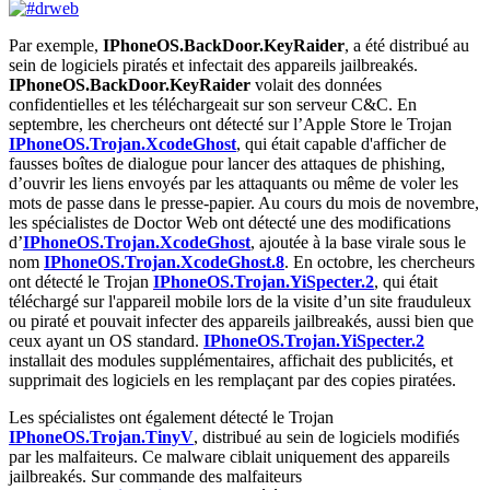
Par exemple,
IPhoneOS.BackDoor.KeyRaider
, a été distribué au
sein de logiciels piratés et infectait des appareils jailbreakés.
IPhoneOS.BackDoor.KeyRaider
volait des données
confidentielles et les téléchargeait sur son serveur C&C. En
septembre, les chercheurs ont détecté sur l’Apple Store le Trojan
IPhoneOS.Trojan.XcodeGhost
, qui était capable d'afficher de
fausses boîtes de dialogue pour lancer des attaques de phishing,
d’ouvrir les liens envoyés par les attaquants ou même de voler les
mots de passe dans le presse-papier. Au cours du mois de novembre,
les spécialistes de Doctor Web ont détecté une des modifications
d’
IPhoneOS.Trojan.XcodeGhost
, ajoutée à la base virale sous le
nom
IPhoneOS.Trojan.XcodeGhost.8
. En octobre, les chercheurs
ont détecté le Trojan
IPhoneOS.Trojan.YiSpecter.2
, qui était
téléchargé sur l'appareil mobile lors de la visite d’un site frauduleux
ou piraté et pouvait infecter des appareils jailbreakés, aussi bien que
ceux ayant un OS standard.
IPhoneOS.Trojan.YiSpecter.2
installait des modules supplémentaires, affichait des publicités, et
supprimait des logiciels en les remplaçant par des copies piratées.
Les spécialistes ont également détecté le Trojan
IPhoneOS.Trojan.TinyV
, distribué au sein de logiciels modifiés
par les malfaiteurs. Ce malware ciblait uniquement des appareils
jailbreakés. Sur commande des malfaiteurs