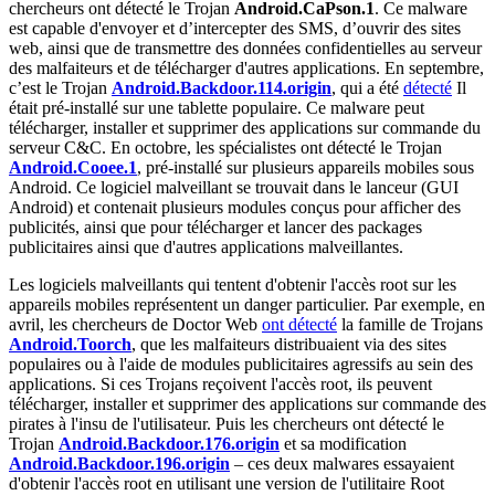
chercheurs ont détecté le Trojan
Android.CaPson.1
. Ce malware
est capable d'envoyer et d’intercepter des SMS, d’ouvrir des sites
web, ainsi que de transmettre des données confidentielles au serveur
des malfaiteurs et de télécharger d'autres applications. En septembre,
c’est le Trojan
Android.Backdoor.114.origin
, qui a été
détecté
Il
était pré-installé sur une tablette populaire. Ce malware peut
télécharger, installer et supprimer des applications sur commande du
serveur C&C. En octobre, les spécialistes ont détecté le Trojan
Android.Cooee.1
, pré-installé sur plusieurs appareils mobiles sous
Android. Ce logiciel malveillant se trouvait dans le lanceur (GUI
Android) et contenait plusieurs modules conçus pour afficher des
publicités, ainsi que pour télécharger et lancer des packages
publicitaires ainsi que d'autres applications malveillantes.
Les logiciels malveillants qui tentent d'obtenir l'accès root sur les
appareils mobiles représentent un danger particulier. Par exemple, en
avril, les chercheurs de Doctor Web
ont détecté
la famille de Trojans
Android.Toorch
, que les malfaiteurs distribuaient via des sites
populaires ou à l'aide de modules publicitaires agressifs au sein des
applications. Si ces Trojans reçoivent l'accès root, ils peuvent
télécharger, installer et supprimer des applications sur commande des
pirates à l'insu de l'utilisateur. Puis les chercheurs ont détecté le
Trojan
Android.Backdoor.176.origin
et sa modification
Android.Backdoor.196.origin
– ces deux malwares essayaient
d'obtenir l'accès root en utilisant une version de l'utilitaire Root