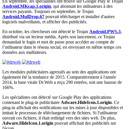
En septembre, les spécialistes ont trouvé sur Google Play le Trojan
Android.MKcap.1.origin
, qui abonnait les utilisateurs à des
services payants. Toujours en septembre, le Trojan
Android.MulDrop.67
pouvait télécharger et installer d'autres
logiciels malveillants, et afficher des publicités.
En octobre, les chercheurs ont détecté le Trojan
Android.PWS.3
,
distribué via un lecteur média. Après son lancement, ce Trojan
demandait le login et mot de passe pour accéder au compte de
l’utilisateur dans le réseau social, en envoyant en même temps ces
données aux malfaiteurs.
Les modules publicitaires agressifs au sein des applications ont
également été la tendance de 2015. Comparativement à l'année
2014, la base virale Dr.Web a reçu 290 entrées, soit une hausse de
166%.
Les spécialistes ont détecté sur Google Play des applications
contenant le plug-in publicitaire
Adware.HideIcon.1.origin
. Ce
plug-in affichait des notifications sur les mises à jour disponibles et
imitait le processus de téléchargement de fichiers. Si l'utilisateur
ouvrait ces fichiers, il était redirigé vers des sites web. De plus,
Adware.HideIcon.1.origin
pouvait affichait des publicités sur
l'écran.