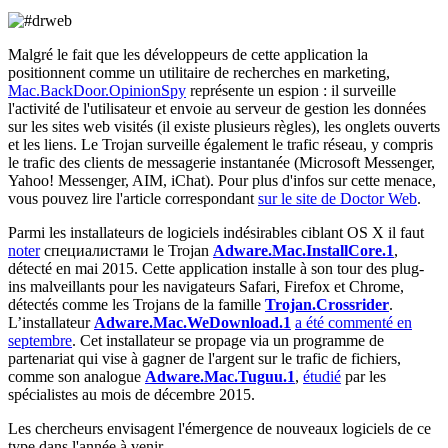
Malgré le fait que les développeurs de cette application la
positionnent comme un utilitaire de recherches en marketing,
Mac.BackDoor.OpinionSpy
représente un espion : il surveille
l'activité de l'utilisateur et envoie au serveur de gestion les données
sur les sites web visités (il existe plusieurs règles), les onglets ouverts
et les liens. Le Trojan surveille également le trafic réseau, y compris
le trafic des clients de messagerie instantanée (Microsoft Messenger,
Yahoo! Messenger, AIM, iChat). Pour plus d'infos sur cette menace,
vous pouvez lire l'article correspondant
sur le site de Doctor Web
.
Parmi les installateurs de logiciels indésirables ciblant OS X il faut
noter
специалистами le Trojan
Adware.Mac.InstallCore.1
,
détecté en mai 2015. Cette application installe à son tour des plug-
ins malveillants pour les navigateurs Safari, Firefox et Chrome,
détectés comme les Trojans de la famille
Trojan.Crossrider
.
L’installateur
Adware.Mac.WeDownload.1
a été commenté en
septembre
. Cet installateur se propage via un programme de
partenariat qui vise à gagner de l'argent sur le trafic de fichiers,
comme son analogue
Adware.Mac.Tuguu.1
,
étudié
par les
spécialistes au mois de décembre 2015.
Les chercheurs envisagent l'émergence de nouveaux logiciels de ce
type dans l'année à venir.