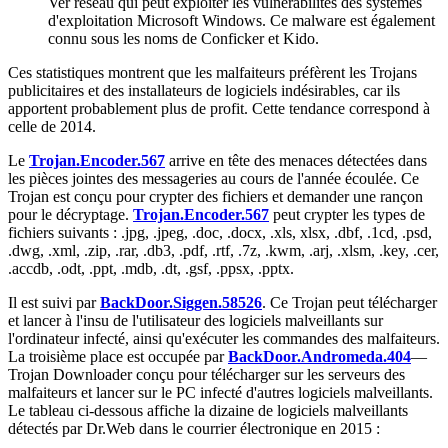
Ver réseau qui peut exploiter les vulnérabilités des systèmes
d'exploitation Microsoft Windows. Ce malware est également
connu sous les noms de Conficker et Kido.
Ces statistiques montrent que les malfaiteurs préfèrent les Trojans
publicitaires et des installateurs de logiciels indésirables, car ils
apportent probablement plus de profit. Cette tendance correspond à
celle de 2014.
Le
Trojan.Encoder.567
arrive en tête des menaces détectées dans
les pièces jointes des messageries au cours de l'année écoulée. Ce
Trojan est conçu pour crypter des fichiers et demander une rançon
pour le décryptage.
Trojan.Encoder.567
peut crypter les types de
fichiers suivants : .jpg, .jpeg, .doc, .docx, .xls, xlsx, .dbf, .1cd, .psd,
.dwg, .xml, .zip, .rar, .db3, .pdf, .rtf, .7z, .kwm, .arj, .xlsm, .key, .cer,
.accdb, .odt, .ppt, .mdb, .dt, .gsf, .ppsx, .pptx.
Il est suivi par
BackDoor.Siggen.58526
. Ce Trojan peut télécharger
et lancer à l'insu de l'utilisateur des logiciels malveillants sur
l'ordinateur infecté, ainsi qu'exécuter les commandes des malfaiteurs.
La troisième place est occupée par
BackDoor.Andromeda.404
—
Trojan Downloader conçu pour télécharger sur les serveurs des
malfaiteurs et lancer sur le PC infecté d'autres logiciels malveillants.
Le tableau ci-dessous affiche la dizaine de logiciels malveillants
détectés par Dr.Web dans le courrier électronique en 2015 :