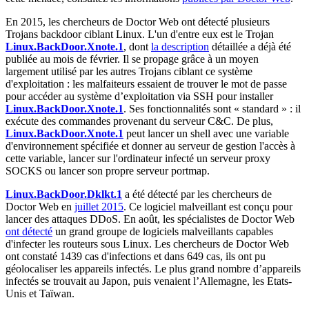
En 2015, les chercheurs de Doctor Web ont détecté plusieurs
Trojans backdoor ciblant Linux. L'un d'entre eux est le Trojan
Linux.BackDoor.Xnote.1
, dont
la description
détaillée a déjà été
publiée au mois de février. Il se propage grâce à un moyen
largement utilisé par les autres Trojans ciblant ce système
d'exploitation : les malfaiteurs essaient de trouver le mot de passe
pour accéder au système d’exploitation via SSH pour installer
Linux.BackDoor.Xnote.1
. Ses fonctionnalités sont « standard » : il
exécute des commandes provenant du serveur C&C. De plus,
Linux.BackDoor.Xnote.1
peut lancer un shell avec une variable
d'environnement spécifiée et donner au serveur de gestion l'accès à
cette variable, lancer sur l'ordinateur infecté un serveur proxy
SOCKS ou lancer son propre serveur portmap.
Linux.BackDoor.Dklkt.1
a été détecté par les chercheurs de
Doctor Web en
juillet 2015
. Ce logiciel malveillant est conçu pour
lancer des attaques DDoS. En août, les spécialistes de Doctor Web
ont détecté
un grand groupe de logiciels malveillants capables
d'infecter les routeurs sous Linux. Les chercheurs de Doctor Web
ont constaté 1439 cas d'infections et dans 649 cas, ils ont pu
géolocaliser les appareils infectés. Le plus grand nombre d’appareils
infectés se trouvait au Japon, puis venaient l’Allemagne, les Etats-
Unis et Taïwan.