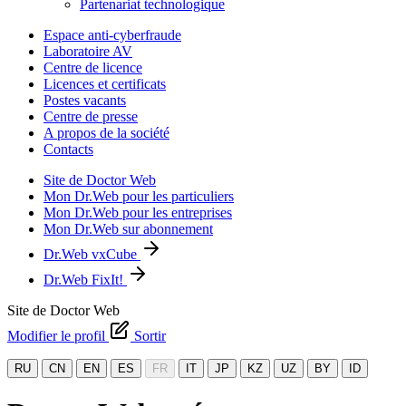
Partenariat technologique
Espace anti-cyberfraude
Laboratoire AV
Centre de licence
Licences et certificats
Postes vacants
Centre de presse
A propos de la société
Contacts
Site de Doctor Web
Mon Dr.Web pour les particuliers
Mon Dr.Web pour les entreprises
Mon Dr.Web sur abonnement
Dr.Web vxCube
Dr.Web FixIt!
Site de Doctor Web
Modifier le profil
Sortir
RU
CN
EN
ES
FR
IT
JP
KZ
UZ
BY
ID