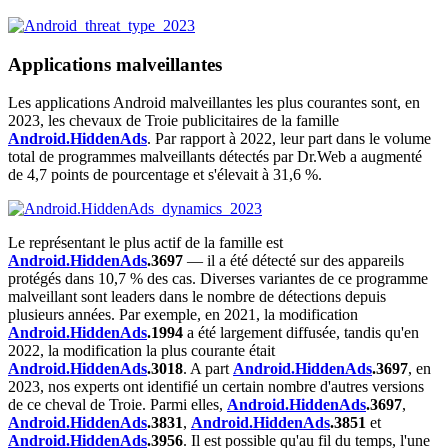
Applications malveillantes
Les applications Android malveillantes les plus courantes sont, en
2023, les chevaux de Troie publicitaires de la famille
Android.HiddenAds
. Par rapport à 2022, leur part dans le volume
total de programmes malveillants détectés par Dr.Web a augmenté
de 4,7 points de pourcentage et s'élevait à 31,6 %.
Le représentant le plus actif de la famille est
Android.HiddenAds
.3697
― il a été détecté sur des appareils
protégés dans 10,7 % des cas. Diverses variantes de ce programme
malveillant sont leaders dans le nombre de détections depuis
plusieurs années. Par exemple, en 2021, la modification
Android.HiddenAds
.1994
a été largement diffusée, tandis qu'en
2022, la modification la plus courante était
Android.HiddenAds
.3018
. A part
Android.HiddenAds
.3697
, en
2023, nos experts ont identifié un certain nombre d'autres versions
de ce cheval de Troie. Parmi elles,
Android.HiddenAds
.3697
,
Android.HiddenAds
.3831
,
Android.HiddenAds
.3851
et
Android.HiddenAds
.3956
. Il est possible qu'au fil du temps, l'une