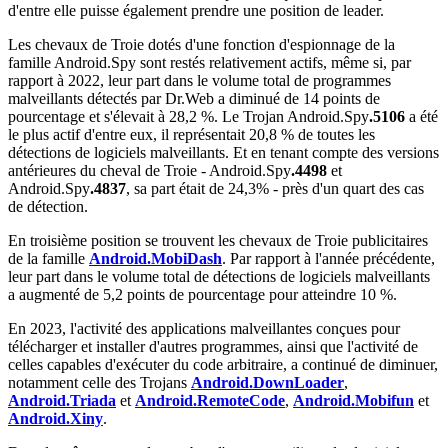
d'entre elle puisse également prendre une position de leader.
Les chevaux de Troie dotés d'une fonction d'espionnage de la
famille
Android.Spy
sont restés relativement actifs, même si, par
rapport à 2022, leur part dans le volume total de programmes
malveillants détectés par Dr.Web a diminué de 14 points de
pourcentage et s'élevait à 28,2 %. Le Trojan
Android.Spy
.5106
a été
le plus actif d'entre eux, il représentait 20,8 % de toutes les
détections de logiciels malveillants. Et en tenant compte des versions
antérieures du cheval de Troie -
Android.Spy
.4498
et
Android.Spy
.4837
, sa part était de 24,3% - près d'un quart des cas
de détection.
En troisième position se trouvent les chevaux de Troie publicitaires
de la famille
Android.MobiDash
. Par rapport à l'année précédente,
leur part dans le volume total de détections de logiciels malveillants
a augmenté de 5,2 points de pourcentage pour atteindre 10 %.
En 2023, l'activité des applications malveillantes conçues pour
télécharger et installer d'autres programmes, ainsi que l'activité de
celles capables d'exécuter du code arbitraire, a continué de diminuer,
notamment celle des Trojans
Android.DownLoader
,
Android.Triada
et
Android.RemoteCode
,
Android.Mobifun
et
Android.Xiny
.