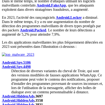
Dans le même temps, le nombre d'attaques utilisant les logiciels
malveillants contrefaits
Android.FakeApp
, que les attaquants
exploitent dans divers stratagèmes frauduleux, a augmenté.
En 2023, l'activité des rançongiciels
Android.Locker
a diminué.
Dans le même temps, il y a eu une augmentation du nombre de
détection des programmes malveillants de divers types protégés par
des packers
Android.Packed
. Le nombre de leurs détections a
augmenté de 5,2% pour atteindre 7,9%.
Les dix applications malveillantes les plus fréquemment détectées en
2023 sont présentées dans l'illustration ci-dessous :
Android.Spy.5106
Android.Spy.4498
Détection de diverses variantes du cheval de Troie, qui sont
des versions modifiées de fausses applications WhatsApp. Ce
programme peut voler le contenu des notifications, proposer
d'installer des programmes provenant de sources inconnues et,
lors de l'utilisation de la messagerie, afficher des boîtes de
dialogue avec un contenu personnalisable à distance.
Android.HiddenAds
.3697
Android.HiddenAds
.3558
Android.HiddenAds
.3831