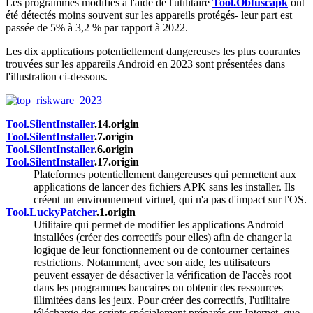
Les programmes modifiés à l'aide de l'utilitaire
Tool.Obfuscapk
ont
été détectés moins souvent sur les appareils protégés- leur part est
passée de 5% à 3,2 % par rapport à 2022.
Les dix applications potentiellement dangereuses les plus courantes
trouvées sur les appareils Android en 2023 sont présentées dans
l'illustration ci-dessous.
Tool.SilentInstaller
.14.origin
Tool.SilentInstaller
.7.origin
Tool.SilentInstaller
.6.origin
Tool.SilentInstaller
.17.origin
Plateformes potentiellement dangereuses qui permettent aux
applications de lancer des fichiers APK sans les installer. Ils
créent un environnement virtuel, qui n'a pas d'impact sur l'OS.
Tool.LuckyPatcher
.1.origin
Utilitaire qui permet de modifier les applications Android
installées (créer des correctifs pour elles) afin de changer la
logique de leur fonctionnement ou de contourner certaines
restrictions. Notamment, avec son aide, les utilisateurs
peuvent essayer de désactiver la vérification de l'accès root
dans les programmes bancaires ou obtenir des ressources
illimitées dans les jeux. Pour créer des correctifs, l'utilitaire
télécharge des scripts spécialement préparés sur Internet, que