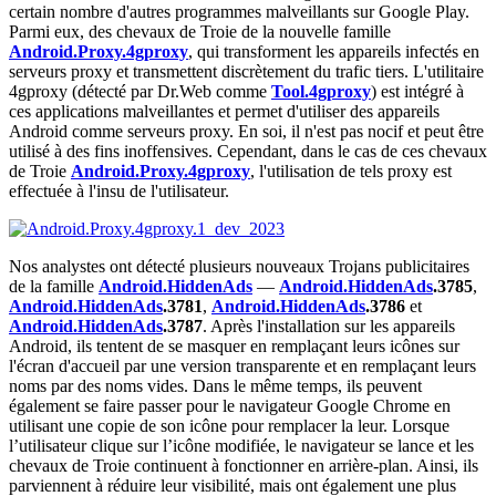
certain nombre d'autres programmes malveillants sur Google Play.
Parmi eux, des chevaux de Troie de la nouvelle famille
Android.Proxy.4gproxy
, qui transforment les appareils infectés en
serveurs proxy et transmettent discrètement du trafic tiers. L'utilitaire
4gproxy (détecté par Dr.Web comme
Tool.4gproxy
) est intégré à
ces applications malveillantes et permet d'utiliser des appareils
Android comme serveurs proxy. En soi, il n'est pas nocif et peut être
utilisé à des fins inoffensives. Cependant, dans le cas de ces chevaux
de Troie
Android.Proxy.4gproxy
, l'utilisation de tels proxy est
effectuée à l'insu de l'utilisateur.
Nos analystes ont détecté plusieurs nouveaux Trojans publicitaires
de la famille
Android.HiddenAds
―
Android.HiddenAds
.3785
,
Android.HiddenAds
.3781
,
Android.HiddenAds
.3786
et
Android.HiddenAds
.3787
. Après l'installation sur les appareils
Android, ils tentent de se masquer en remplaçant leurs icônes sur
l'écran d'accueil par une version transparente et en remplaçant leurs
noms par des noms vides. Dans le même temps, ils peuvent
également se faire passer pour le navigateur Google Chrome en
utilisant une copie de son icône pour remplacer la leur. Lorsque
l’utilisateur clique sur l’icône modifiée, le navigateur se lance et les
chevaux de Troie continuent à fonctionner en arrière-plan. Ainsi, ils
parviennent à réduire leur visibilité, mais ont également une plus