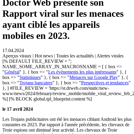
Doctor Web présente son
Rapport viral sur les menaces
ayant ciblé les appareils
mobiles en 2023.
17.04.2024
Aperçus viraux | Hot news | Toutes les actualités | Alertes virales
[% DEFAULT FILE_REVIEW = '';
NAME_SOME_ARRAY_IN_MACROSNAME = [ { box =>
"
Général
" }, { box => "
Les événements les plus intéressants
" }, {
box => "
Statistiques
" }, { box => "
Menaces sur Google Play
" }, {
box => "
Trojans bancaires
" }, { box => "
Perspectives et tendances
"
}, ] #FILE_REVIEW = 'https://st.drweb.com/static/new-
www/news/2024/february/review_mobile/mobile_viral_review_feb_2
%] [% BLOCK global.tpl_blueprint.content %]
le 17 avril 2024
Les Trojans publicitaires ont été les menaces ciblant Android les plus
courantes en 2023. Par rapport à l'année précédente, les chevaux de
Troie espions ont diminué leur activité.
Les chevaux de Troie