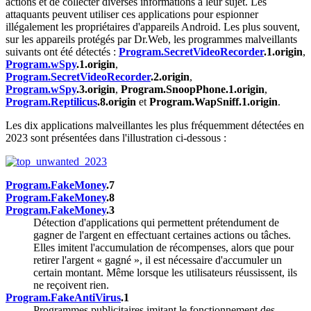
actions et de collecter diverses informations à leur sujet. Les
attaquants peuvent utiliser ces applications pour espionner
illégalement les propriétaires d'appareils Android. Les plus souvent,
sur les appareils protégés par Dr.Web, les programmes malveillants
suivants ont été détectés :
Program.SecretVideoRecorder
.1.origin
,
Program.wSpy
.1.origin
,
Program.SecretVideoRecorder
.2.origin
,
Program.wSpy
.3.origin
,
Program.SnoopPhone.1.origin
,
Program.Reptilicus
.8.origin
et
Program.WapSniff.1.origin
.
Les dix applications malveillantes les plus fréquemment détectées en
2023 sont présentées dans l'illustration ci-dessous :
Program.FakeMoney
.7
Program.FakeMoney
.8
Program.FakeMoney
.3
Détection d'applications qui permettent prétendument de
gagner de l'argent en effectuant certaines actions ou tâches.
Elles imitent l'accumulation de récompenses, alors que pour
retirer l'argent « gagné », il est nécessaire d'accumuler un
certain montant. Même lorsque les utilisateurs réussissent, ils
ne reçoivent rien.
Program.FakeAntiVirus
.1
Programmes publicitaires imitant le fonctionnement des