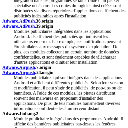
intégration dans les programmes se fait à l'aide d'un packer
spécialisé net2share. Les copies du logiciel ainsi créées sont
distribuées via divers répertoires d'applications et affichent des
publicités indésirables après l'installation.
Adware.AdPush
.36.origin
Adware.AdPush
.39.origin
Modules publicitaires intégrables dans les applications
Android. Ils affichent des publicités qui induisent les
utilisateurs en erreur. Par exemple, ces notifications peuvent
être similaires aux messages du système d'exploitation. De
plus, ces modules collectent un certain nombre de données
confidentielles, et sont également capables de télécharger
d'autres applications et d'initier leur installation.
Adware.Airpush
.7.origin
Adware.Airpush
.24.origin
Modules publicitaires qui sont intégrés dans des applications
Android et affichent différentes publicités. Selon leur version
et modification, il peut s'agir de publicités, de pop-ups ou de
bannières. A l'aide de ces modules, les pirates distribuent
souvent des malwares en proposant d'installer des
applications. De plus, de tels modules transmettent diverses
informations confidentielles à un serveur distant.
Adware.Jiubang.2
Module publicitaire intégré dans des programmes Android. Il
affiche des bannières publicitaires par-dessus les fenêtres