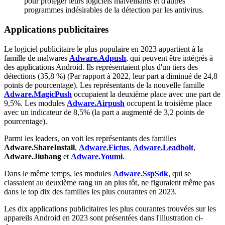
pour protéger leurs logiciels malveillants et d'autres
programmes indésirables de la détection par les antivirus.
Applications publicitaires
Le logiciel publicitaire le plus populaire en 2023 appartient à la
famille de malwares
Adware.Adpush
, qui peuvent être intégrés à
des applications Android. Ils représentaient plus d'un tiers des
détections (35,8 %) (Par rapport à 2022, leur part a diminué de 24,8
points de pourcentage). Les représentants de la nouvelle famille
Adware.MagicPush
occupaient la deuxième place avec une part de
9,5%. Les modules
Adware.Airpush
occupent la troisième place
avec un indicateur de 8,5% (la part a augmenté de 3,2 points de
pourcentage).
Parmi les leaders, on voit les représentants des familles
Adware.ShareInstall
,
Adware.Fictus
,
Adware.Leadbolt
,
Adware.Jiubang
et
Adware.Youmi
.
Dans le même temps, les modules
Adware.SspSdk
, qui se
classaient au deuxième rang un an plus tôt, ne figuraient même pas
dans le top dix des familles les plus courantes en 2023.
Les dix applications publicitaires les plus courantes trouvées sur les
appareils Android en 2023 sont présentées dans l'illustration ci-